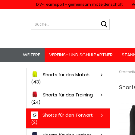
DIV-Teamsport - gemeinsam mit Leidenschaft
V
Suche...
WEITERE
VEREINS- UND SCHULPARTNER
STAN
Startseit
Shorts für das Match
(43)
Short
Shorts für das Training
(24)
Shorts für den Torwart
(2)