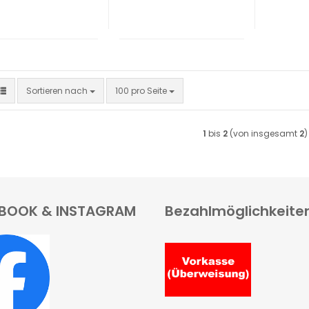
Sortieren nach
pro Seite
Sortieren nach
100 pro Seite
1
bis
2
(von insgesamt
2
)
BOOK & INSTAGRAM
Bezahlmöglichkeite