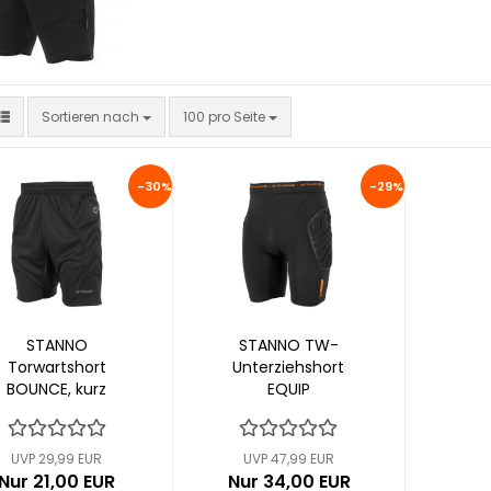
Sortieren nach
pro Seite
Sortieren nach
100 pro Seite
-30%
-29%
STANNO
STANNO TW-
Torwartshort
Unterziehshort
BOUNCE, kurz
EQUIP
(424103-8000)
PROTECTION
(424202-8000)
UVP 29,99 EUR
UVP 47,99 EUR
Nur 21,00 EUR
Nur 34,00 EUR