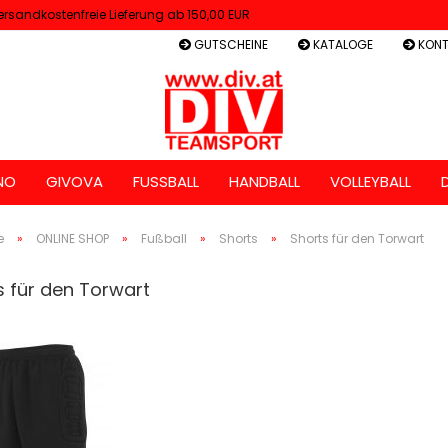
ersandkostenfreie Lieferung ab 150,00 EUR
GUTSCHEINE
KATALOGE
KONT
NO
GIVOVA
FUSSBALL
HANDBALL
VOLLEYBALL
e
»
ONLINE SHOP
»
Fußball
»
Shorts
»
Shorts für den Torwart
s für den Torwart