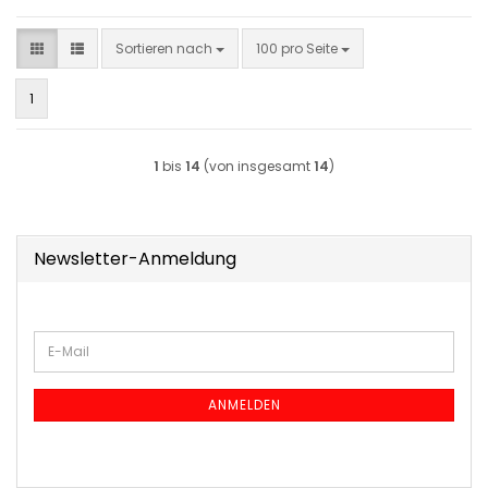
Sortieren nach
pro Seite
Sortieren nach
100 pro Seite
1
1
bis
14
(von insgesamt
14
)
Newsletter-Anmeldung
WEITER
E-
ZUR
Mail
NEWSLETTER-
ANMELDUNG
ANMELDEN