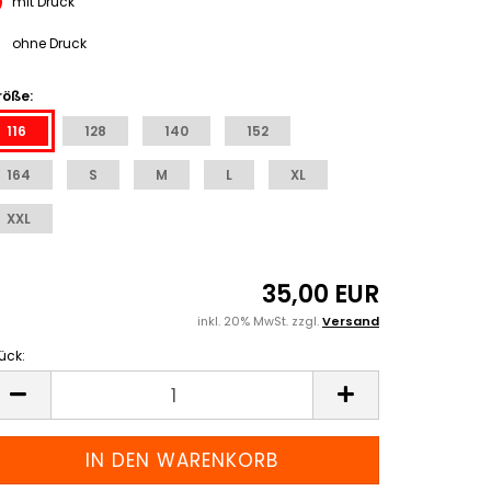
mit Druck
ohne Druck
röße:
116
128
140
152
164
S
M
L
XL
XXL
35,00 EUR
inkl. 20% MwSt. zzgl.
Versand
ück:
ück