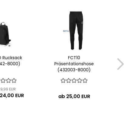
 Rucksack
FCT10
42-8000)
Präsentationshose
An
(432003-8000)
Tub
29,99 EUR
U
 24,00 EUR
Nu
ab 25,00 EUR