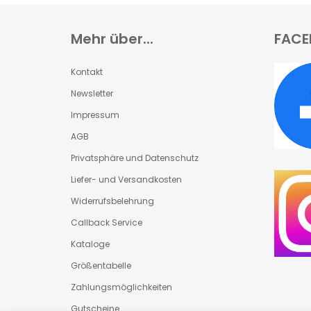
Mehr über...
FACE
Kontakt
Newsletter
Impressum
AGB
Privatsphäre und Datenschutz
Liefer- und Versandkosten
Widerrufsbelehrung
Callback Service
Kataloge
Größentabelle
Zahlungsmöglichkeiten
Gutscheine