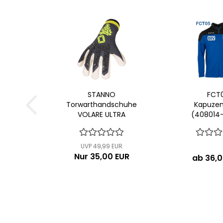
STANNO
FCT
Torwarthandschuhe
Kapuzen
VOLARE ULTRA
(408014
JUNIOR III (480246-
8940)...
UVP 49,99 EUR
Nur 35,00 EUR
ab 36,0