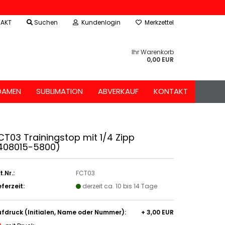
AKT
Suchen
Kundenlogin
Merkzettel
Ihr Warenkorb
0,00 EUR
DAMEN
SUBLIMATION
ABVERKAUF
KONTAKT
CT03 Trainingstop mit 1/4 Zipp
408015-5800)
t.Nr.:
FCT03
eferzeit:
derzeit ca. 10 bis 14 Tage
fdruck (Initialen, Name oder Nummer):
+ 3,00 EUR