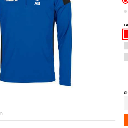
G
St
St
n