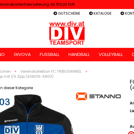
ersandkostenfreie Lieferung ab 150,00 EUR
GUTSCHEINE
KATALOGE
KONT
NO
GIVOVA
FUSSBALL
HANDBALL
VOLLEYBALL
tionen
»
Vereinskollektion FC TRIBUSWINKEL
»
p mit 1/4 Zipp (408015-5800)
F
(
 in dieser Kategorie
Ar
Li
Au