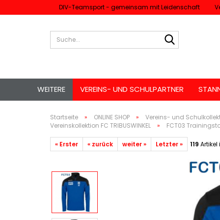
DIV-Teamsport - gemeinsam mit Leidenschaft
V
Suche...
WEITERE
VEREINS- UND SCHULPARTNER
STAN
Startseite
»
ONLINE SHOP
»
Vereins- und Schulkollek
Vereinskollektion FC TRIBUSWINKEL
»
FCT03 Trainingsto
« Erster
« zurück
weiter »
Letzter »
119
Artikel