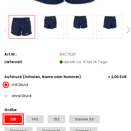
Art.Nr.:
BACTE21F
Lieferzeit:
derzeit ca. 10 bis 14 Tage
Aufdruck (Initialen, Name oder Nummer):
+ 2,00 EUR
mit Druck
ohne Druck
Größe:
128
140
152
Damen XS
Damen S
Damen M
Damen L