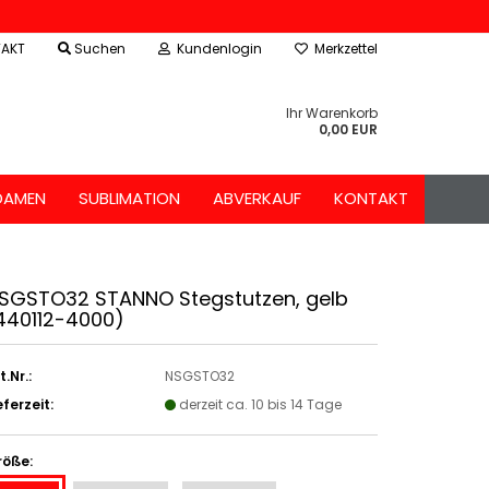
AKT
Suchen
Kundenlogin
Merkzettel
Ihr Warenkorb
0,00 EUR
DAMEN
SUBLIMATION
ABVERKAUF
KONTAKT
SGSTO32 STANNO Stegstutzen, gelb
440112-4000)
t.Nr.:
NSGSTO32
eferzeit:
derzeit ca. 10 bis 14 Tage
röße: