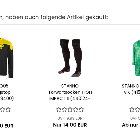
n, haben auch folgende Artikel gekauft:
O05
STANNO
STANNO 
gstop
Torwartsocken HIGH
VIK (41
-8400)
IMPACT II (440124-
8000)
UVP 19,99 EUR
UVP 
Nur 14,00 EUR
Ab nur
0 EUR