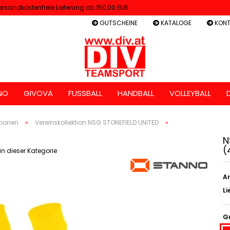
ersandkostenfreie Lieferung ab 150,00 EUR
GUTSCHEINE
KATALOGE
KONT
NO
GIVOVA
FUSSBALL
HANDBALL
VOLLEYBALL
tionen
»
Vereinskollektion NSG STONEFIELD UNITED
»
N
(
 in dieser Kategorie
Ar
Li
G