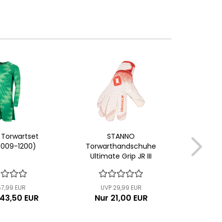
Torwartset
STANNO
5009-1200)
Torwarthandschuhe
T
Ultimate Grip JR III
BO
Junior...
(4
57,99 EUR
UVP 29,99 EUR
U
 43,50 EUR
Nur 21,00 EUR
Ab n