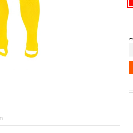
Pa
Pa
n