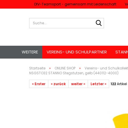
DIV-Teamsport - gemeinsam mit Leidenschaft
V
Suche...
WEITERE
VEREINS- UND SCHULPARTNER
STAN
Startseite
»
ONLINE SHOP
»
Vereins- und Schulkollek
NSGSTO32 STANNO Stegstutzen, gelb (440112-4000)
« Erster
« zurück
weiter »
Letzter »
122
Artikel