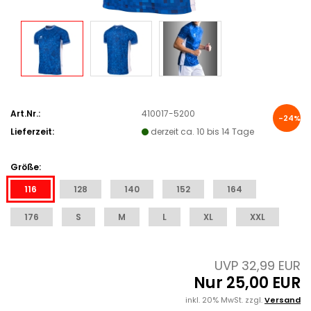
Art.Nr.:
410017-5200
-24%
Lieferzeit:
derzeit ca. 10 bis 14 Tage
Größe:
116
128
140
152
164
176
S
M
L
XL
XXL
UVP 32,99 EUR
Nur 25,00 EUR
inkl. 20% MwSt. zzgl.
Versand