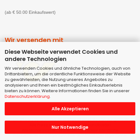
(ab € 50.00 Einkaufswert)
Wir versenden mit
Diese Webseite verwendet Cookies und
andere Technologien
Wir verwenden Cookies und ähnliche Technologien, auch von
Drittanbietern, um die ordentliche Funktionsweise der Website
zu gewährleisten, die Nutzung unseres Angebotes zu
analysieren und Ihnen ein bestmögliches Einkaufserlebnis
bieten zu können. Weitere Informationen finden Sie in unserer
Datenschutzerklärung
.
Alle Akzeptieren
Shopsoftware
by Gambio.de © 2026 | Template von
JungCreative
.
Alle Preise inkl. MwSt. & zzgl. Versandkosten
Nur Notwendige
Alle Markennamen, Warenzeichen sowie sämtliche
Produktbilder sind Eigentum Ihrer rechtmäßigen Eigentümer