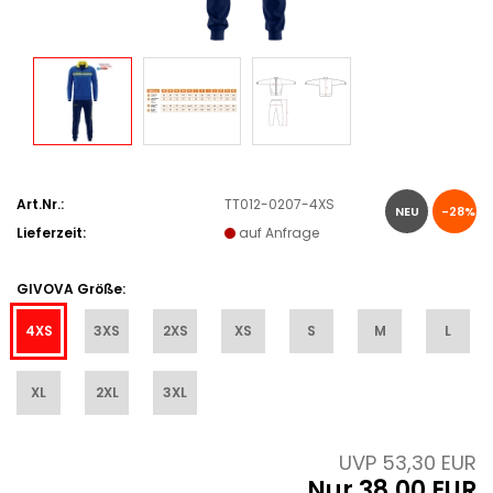
Art.Nr.:
TT012-0207-4XS
NEU
-28%
Lieferzeit:
auf Anfrage
GIVOVA Größe:
4XS
3XS
2XS
XS
S
M
L
XL
2XL
3XL
UVP 53,30 EUR
Nur 38,00 EUR