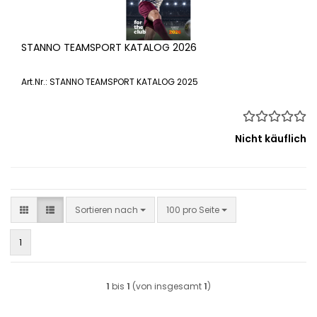
STANNO TEAMSPORT KATALOG 2026
Art.Nr.: STANNO TEAMSPORT KATALOG 2025
Nicht käuflich
Sortieren nach
pro Seite
Sortieren nach
100 pro Seite
1
1
bis
1
(von insgesamt
1
)