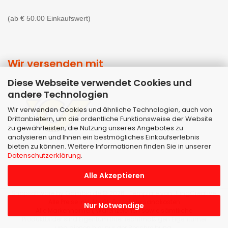
(ab € 50.00 Einkaufswert)
Wir versenden mit
Diese Webseite verwendet Cookies und
andere Technologien
Wir verwenden Cookies und ähnliche Technologien, auch von
Drittanbietern, um die ordentliche Funktionsweise der Website
zu gewährleisten, die Nutzung unseres Angebotes zu
analysieren und Ihnen ein bestmögliches Einkaufserlebnis
bieten zu können. Weitere Informationen finden Sie in unserer
Datenschutzerklärung
.
Alle Akzeptieren
Shopsoftware
by Gambio.de © 2026 | Template von
JungCreative
.
Alle Preise inkl. MwSt. & zzgl. Versandkosten
Nur Notwendige
Alle Markennamen, Warenzeichen sowie sämtliche
Produktbilder sind Eigentum Ihrer rechtmäßigen Eigentümer
und dienen hier nur der Beschreibung.