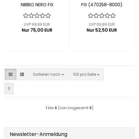
NIBBIO NERO FG
FG (470258-8000)
(470264-8000)
UVP 99,99 EUR
UVP 69,99 EUR
Nur 75,00 EUR
Nur 52,50 EUR
Sortieren nach
pro Seite
Sortieren nach
100 pro Seite
1
1
bis
6
(von insgesamt
6
)
Newsletter-Anmeldung