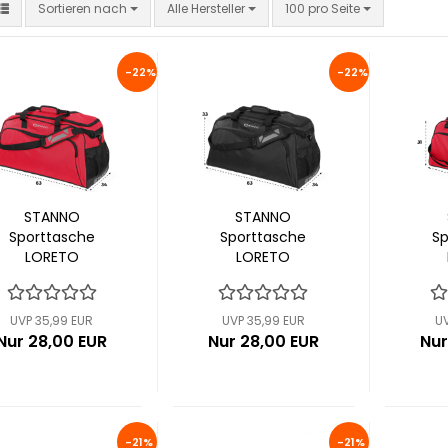
Sortieren nach
pro Seite
Sortieren nach
Alle Hersteller
100 pro Seite
-22%
-22%
STANNO
STANNO
Sporttasche
Sporttasche
Sp
LORETO
LORETO
(484836-6000)
(484836-8000)
(48
UVP 35,99 EUR
UVP 35,99 EUR
UV
Nur 28,00 EUR
Nur 28,00 EUR
Nur
-21%
-21%