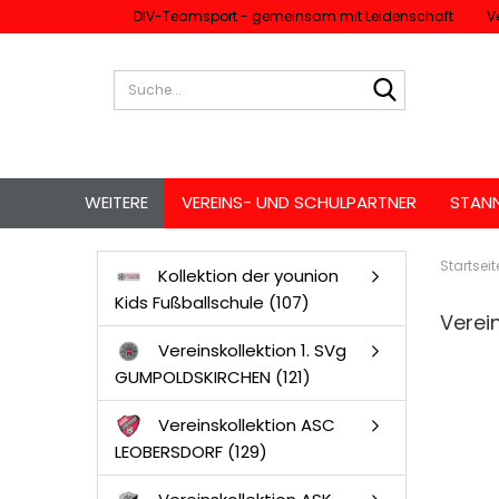
DIV-Teamsport - gemeinsam mit Leidenschaft
V
Suche...
WEITERE
VEREINS- UND SCHULPARTNER
STAN
Startseit
Kollektion der younion
Kids Fußballschule (107)
Verei
Vereinskollektion 1. SVg
GUMPOLDSKIRCHEN (121)
Vereinskollektion ASC
LEOBERSDORF (129)