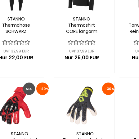
STANNO
STANNO
Thermohose
Thermoshirt
Tor
SCHWARZ
CORE langarm
Rei
(446001-8000)
(446103-8000)
UVP 32,99 EUR
UVP 37,99 EUR
U
Nur 22,00 EUR
Nur 25,00 EUR
Nu
NEU
-40%
-30%
STANNO
STANNO