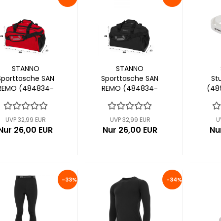
STANNO
STANNO
Sporttasche SAN
Sporttasche SAN
St
REMO (484834-
REMO (484834-
(48
6000)
8000)
UVP 32,99 EUR
UVP 32,99 EUR
U
Nur 26,00 EUR
Nur 26,00 EUR
Nu
-33%
-34%