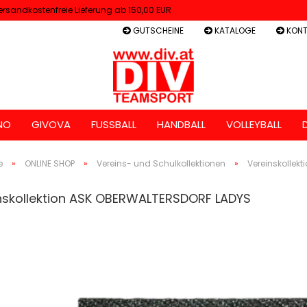
ersandkostenfreie Lieferung ab 150,00 EUR
GUTSCHEINE
KATALOGE
KONT
NO
GIVOVA
FUSSBALL
HANDBALL
VOLLEYBALL
e
»
ONLINE SHOP
»
Vereins- und Schulkollektionen
»
Vereinskollek
nskollektion ASK OBERWALTERSDORF LADYS