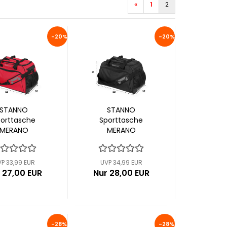
«
1
2
-20%
-20%
STANNO
STANNO
orttasche
Sporttasche
MERANO
MERANO
4835-6000)
(484835-8000)
P 33,99 EUR
UVP 34,99 EUR
 27,00 EUR
Nur 28,00 EUR
-28%
-28%