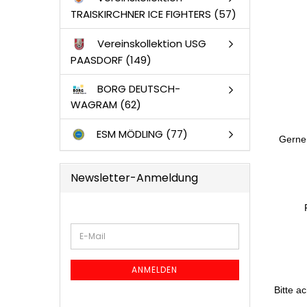
TRAISKIRCHNER ICE FIGHTERS (57)
Vereinskollektion USG
PAASDORF (149)
BORG DEUTSCH-
WAGRAM (62)
ESM MÖDLING (77)
Gerne 
Newsletter-Anmeldung
WEITER
E-
ZUR
Mail
NEWSLETTER-
ANMELDUNG
ANMELDEN
Bitte a