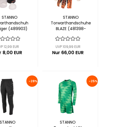
STANNO
STANNO
warthandschuh
Torwarthandschuhe
niger (489903)
BLAZE (481398-
3800)
VP 12,99 EUR
UVP 109,99 EUR
r 8,00 EUR
Nur 66,00 EUR
-28%
-25%
STANNO
STANNO