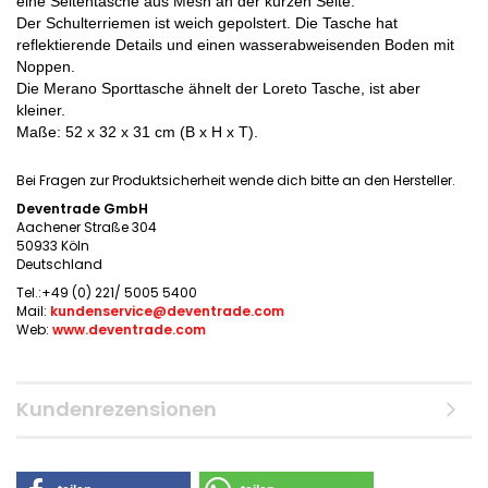
eine Seitentasche aus Mesh an der kurzen Seite.
Der Schulterriemen ist weich gepolstert. Die Tasche hat
reflektierende Details und einen wasserabweisenden Boden mit
Noppen.
Die Merano Sporttasche ähnelt der Loreto Tasche, ist aber
kleiner.
Maße: 52 x 32 x 31 cm (B x H x T).
Bei Fragen zur Produktsicherheit wende dich bitte an den Hersteller.
Deventrade GmbH
Aachener Straße 304
50933 Köln
Deutschland
Tel.:+49 (0) 221/ 5005 5400
Mail:
kundenservice@deventrade.com
Web:
www.deventrade.com
Kundenrezensionen