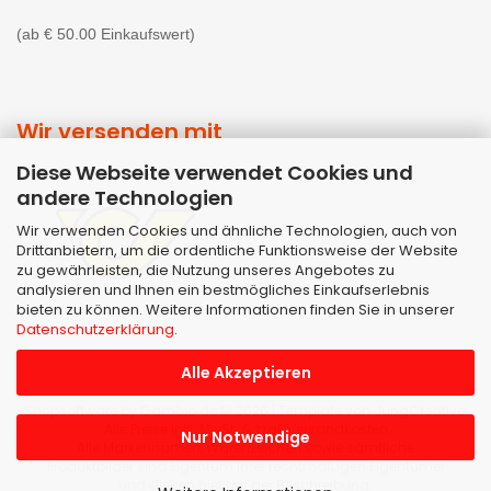
(ab € 50.00 Einkaufswert)
Wir versenden mit
Diese Webseite verwendet Cookies und
andere Technologien
Wir verwenden Cookies und ähnliche Technologien, auch von
Drittanbietern, um die ordentliche Funktionsweise der Website
zu gewährleisten, die Nutzung unseres Angebotes zu
analysieren und Ihnen ein bestmögliches Einkaufserlebnis
bieten zu können. Weitere Informationen finden Sie in unserer
Datenschutzerklärung
.
Alle Akzeptieren
Shopsoftware
by Gambio.de © 2026 | Template von
JungCreative
.
Alle Preise inkl. MwSt. & zzgl. Versandkosten
Nur Notwendige
Alle Markennamen, Warenzeichen sowie sämtliche
Produktbilder sind Eigentum Ihrer rechtmäßigen Eigentümer
und dienen hier nur der Beschreibung.