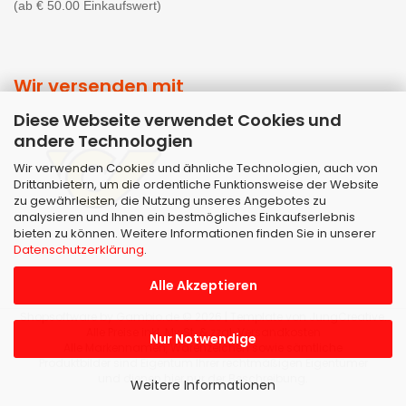
(ab € 50.00 Einkaufswert)
Wir versenden mit
Diese Webseite verwendet Cookies und
andere Technologien
Wir verwenden Cookies und ähnliche Technologien, auch von
Drittanbietern, um die ordentliche Funktionsweise der Website
zu gewährleisten, die Nutzung unseres Angebotes zu
analysieren und Ihnen ein bestmögliches Einkaufserlebnis
bieten zu können. Weitere Informationen finden Sie in unserer
Datenschutzerklärung
.
Alle Akzeptieren
Shopsoftware
by Gambio.de © 2026 | Template von
JungCreative
.
Alle Preise inkl. MwSt. & zzgl. Versandkosten
Nur Notwendige
Alle Markennamen, Warenzeichen sowie sämtliche
Produktbilder sind Eigentum Ihrer rechtmäßigen Eigentümer
und dienen hier nur der Beschreibung.
Weitere Informationen