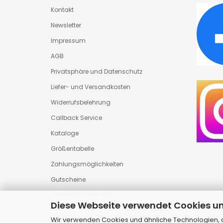
Kontakt
Newsletter
Impressum
AGB
Privatsphäre und Datenschutz
Liefer- und Versandkosten
Widerrufsbelehrung
Callback Service
Kataloge
Größentabelle
Zahlungsmöglichkeiten
Gutscheine
Cookie Einstellungen
Diese Webseite verwendet Cookies u
Wir verwenden Cookies und ähnliche Technologien, au