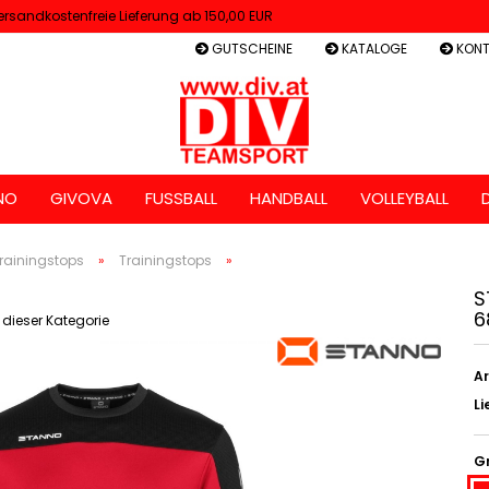
ersandkostenfreie Lieferung ab 150,00 EUR
GUTSCHEINE
KATALOGE
KONT
NO
GIVOVA
FUSSBALL
HANDBALL
VOLLEYBALL
rainingstops
»
Trainingstops
»
S
6
n dieser Kategorie
Ar
Li
G