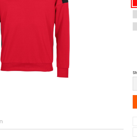
St
St
n