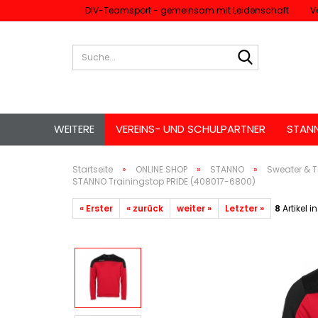
DIV-Teamsport - gemeinsam mit Leidenschaft
V
Suche...
WEITERE
VEREINS- UND SCHULPARTNER
STAN
Startseite
»
ONLINE SHOP
»
STANNO
»
Sweater & T
STANNO Trainingstop PRIDE (408017-6800)
« Erster
« zurück
weiter »
Letzter »
8
Artikel i