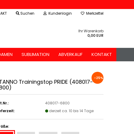
AKT
Suchen
Kundenlogin
Merkzettel
Ihr Warenkorb
0,00 EUR
DAMEN
SUBLIMATION
ABVERKAUF
KONTAKT
-25%
TANNO Trainingstop PRIDE (408017-
800)
t.Nr.:
408017-6800
eferzeit:
derzeit ca. 10 bis 14 Tage
röße: