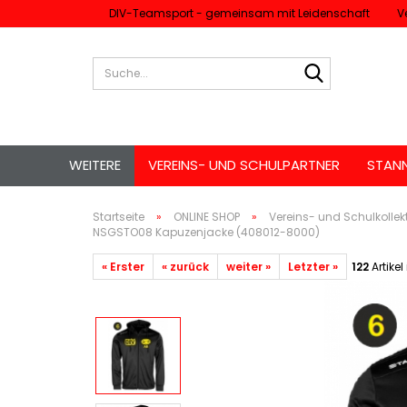
DIV-Teamsport - gemeinsam mit Leidenschaft
V
Suche...
WEITERE
VEREINS- UND SCHULPARTNER
STAN
Startseite
»
ONLINE SHOP
»
Vereins- und Schulkollek
NSGSTO08 Kapuzenjacke (408012-8000)
« Erster
« zurück
weiter »
Letzter »
122
Artikel