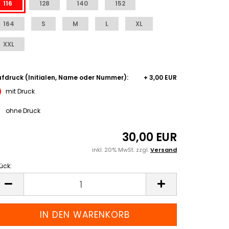
116
128
140
152
164
S
M
L
XL
XXL
fdruck (Initialen, Name oder Nummer):
+ 3,00 EUR
mit Druck
ohne Druck
30,00 EUR
inkl. 20% MwSt. zzgl.
Versand
ück:
ück