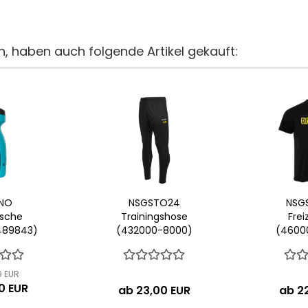
n, haben auch folgende Artikel gekauft:
NO
NSGSTO24
NSG
asche
Trainingshose
Frei
489843)
(432000-8000)
(4600
9 EUR
0 EUR
ab 23,00 EUR
ab 2