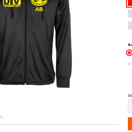
Au
St
St
n