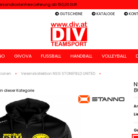
ersandkostenfreie Lieferung ab 150,00 EUR
GUTSCHEINE
KATALOGE
KONT
NO
GIVOVA
FUSSBALL
HANDBALL
VOLLEYBALL
tionen
»
Vereinskollektion NSG STONEFIELD UNITED
»
N
8
 in dieser Kategorie
Ar
Li
G