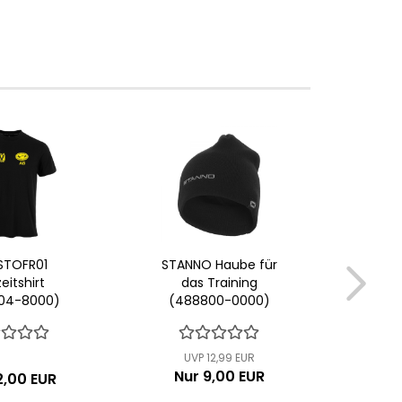
STOFR01
STANNO Haube für
zeitshirt
das Training
Fu
04-8000)
(488800-0000)
lang
UVP 12,99 EUR
U
Nur 9,00 EUR
Ab n
2,00 EUR