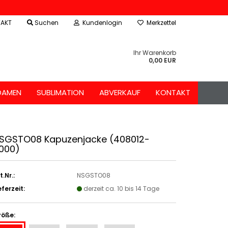
AKT
Suchen
Kundenlogin
Merkzettel
Ihr Warenkorb
0,00 EUR
DAMEN
SUBLIMATION
ABVERKAUF
KONTAKT
SGSTO08 Kapuzenjacke (408012-
000)
t.Nr.:
NSGSTO08
eferzeit:
derzeit ca. 10 bis 14 Tage
röße: