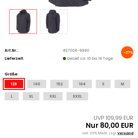
Art.Nr.:
457006-9990
-27%
Lieferzeit:
derzeit ca. 10 bis 14 Tage
Größe:
128
140
152
164
S
M
L
XL
XXL
XXXL
UVP 109,99 EUR
Nur 80,00 EUR
inkl. 20% MwSt. zzgl.
Versand