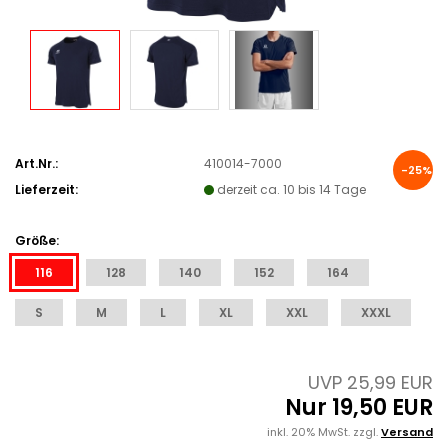
Art.Nr.:
410014-7000
-25%
Lieferzeit:
derzeit ca. 10 bis 14 Tage
Größe:
116
128
140
152
164
S
M
L
XL
XXL
XXXL
UVP 25,99 EUR
Nur 19,50 EUR
inkl. 20% MwSt. zzgl.
Versand