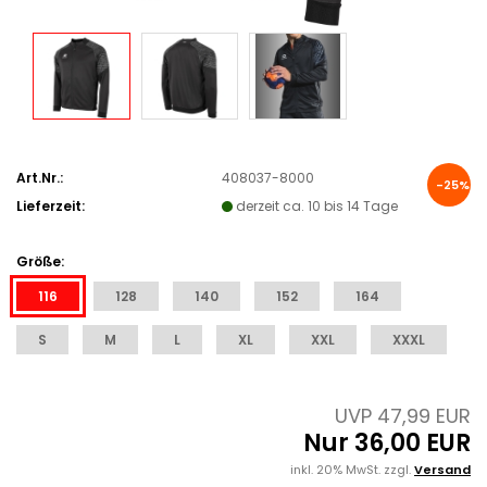
Art.Nr.:
408037-8000
-25%
Lieferzeit:
derzeit ca. 10 bis 14 Tage
Größe:
116
128
140
152
164
S
M
L
XL
XXL
XXXL
UVP 47,99 EUR
Nur 36,00 EUR
inkl. 20% MwSt. zzgl.
Versand