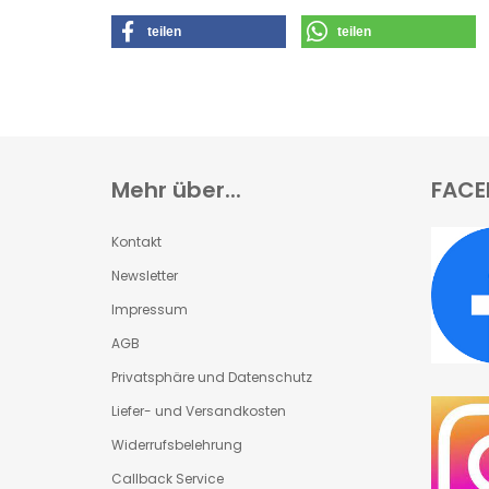
teilen
teilen
Mehr über...
FACE
Kontakt
Newsletter
Impressum
AGB
Privatsphäre und Datenschutz
Liefer- und Versandkosten
Widerrufsbelehrung
Callback Service