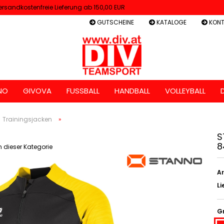
ersandkostenfreie Lieferung ab 150,00 EUR
GUTSCHEINE
KATALOGE
KONT
NO
GIVOVA
FUSSBALL
HANDBALL
VOLLEYBALL
Trainingsjacken
»
S
8
in dieser Kategorie
Ar
Li
G