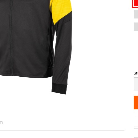
St
St
n