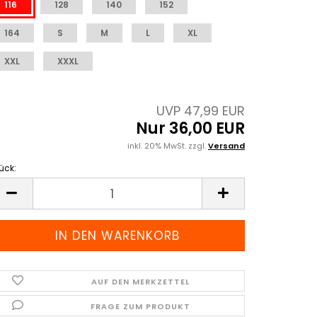
116
128
140
152
164
S
M
L
XL
XXL
XXXL
UVP 47,99 EUR
Nur 36,00 EUR
inkl. 20% MwSt. zzgl.
Versand
ück:
ück
AUF DEN MERKZETTEL
FRAGE ZUM PRODUKT