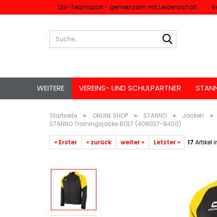
DIV-Teamsport - gemeinsam mit Leidenschaft
V
Suche...
WEITERE
VEREINS- UND SCHULPARTNER
STAN
Startseite
»
ONLINE SHOP
»
STANNO
»
Jacken
»
STANNO Trainingsjacke BOLT (408037-8400)
« Erster
« zurück
weiter »
Letzter »
17
Artikel 