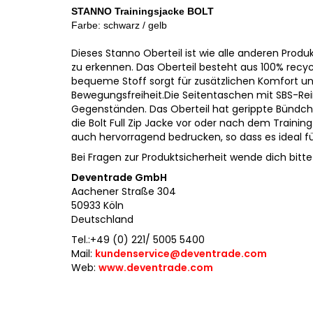
STANNO Trainingsjacke BOLT
Farbe: schwarz / gelb
Dieses Stanno Oberteil ist wie alle anderen Produ
zu erkennen. Das Oberteil besteht aus 100% recy
bequeme Stoff sorgt für zusätzlichen Komfort un
Bewegungsfreiheit.Die Seitentaschen mit SBS-Re
Gegenständen. Das Oberteil hat gerippte Bündc
die Bolt Full Zip Jacke vor oder nach dem Training
auch hervorragend bedrucken, so dass es ideal fü
Bei Fragen zur Produktsicherheit wende dich bitte 
Deventrade GmbH
Aachener Straße 304
50933 Köln
Deutschland
Tel.:+49 (0) 221/ 5005 5400
Mail:
kundenservice@deventrade.com
Web:
www.deventrade.com