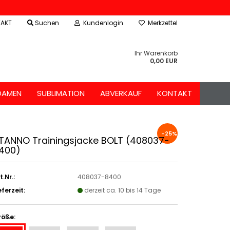
AKT
Suchen
Kundenlogin
Merkzettel
Ihr Warenkorb
0,00 EUR
DAMEN
SUBLIMATION
ABVERKAUF
KONTAKT
-25%
TANNO Trainingsjacke BOLT (408037-
400)
t.Nr.:
408037-8400
eferzeit:
derzeit ca. 10 bis 14 Tage
röße: