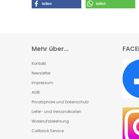
teilen
teilen
Mehr über...
FACE
Kontakt
Newsletter
Impressum
AGB
Privatsphäre und Datenschutz
Liefer- und Versandkosten
Widerrufsbelehrung
Callback Service