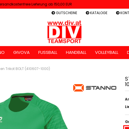
ersandkostenfreie Lieferung ab 150,00 EUR
GUTSCHEINE
KATALOGE
KONT
NO
GIVOVA
FUSSBALL
HANDBALL
VOLLEYBALL
n Trikot BOLT (410607-1000)
S
1
Ar
Li
G