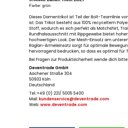
Farbe: grün
Dieses Damentrikot ist Teil der Bolt-Teamlinie vo
ist. Das Trikot besteht aus 100% recyceltem Pol
Stoff, wodurch es sich perfekt als Matchshirt, Tra
Rundhalsausschnitt mit Rippgewebe bietet hohen
hochwertigen Look. Der Mesh-Einsatz am unteren 
Raglan-Ärmeleinsatz sorgt für optimale Bewegungsf
hervorragend bedrucken, so dass es optimal für T
Bei Fragen zur Produktsicherheit wende dich bitte 
Deventrade GmbH
Aachener Straße 304
50933 Köln
Deutschland
Tel.:+49 (0) 221/ 5005 5400
Mail:
kundenservice@deventrade.com
Web:
www.deventrade.com