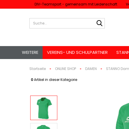
DIV-Teamsport - gemeinsam mit Leidenschaft
V
Suche...
WEITERE
VEREINS- UND SCHULPARTNER
STAN
Startseite
»
ONLINE SHOP
»
DAMEN
»
STANNO Dame
0
Artikel in dieser Kategorie