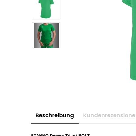
Beschreibung
Kundenrezensione
STANNO Damen Trikot BOLT