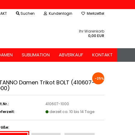
AKT
Suchen
Kundenlogin
Merkzettel
Ihr Warenkorb
0,00 EUR
DAMEN
SUBLIMATION
ABVERKAUF
KONTAKT
-25%
TANNO Damen Trikot BOLT (410607-
000)
t.Nr.:
410607-1000
eferzeit:
derzeit ca. 10 bis 14 Tage
röße: