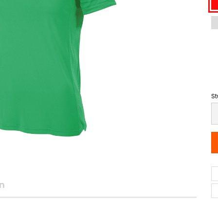
St
St
n