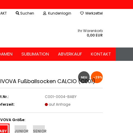
AKT
Suchen
Kundenlogin
Merkzettel
Ihr Warenkorb
0,00 EUR
DAMEN
SUBLIMATION
ABVERKAUF
KONTAKT
NEU
-29%
IVOVA Fußballsocken CALCIO (C001)
t.Nr.:
C001-0004-BABY
eferzeit:
auf Anfrage
IVOVA Größe:
ABY
JUNIOR
SENIOR