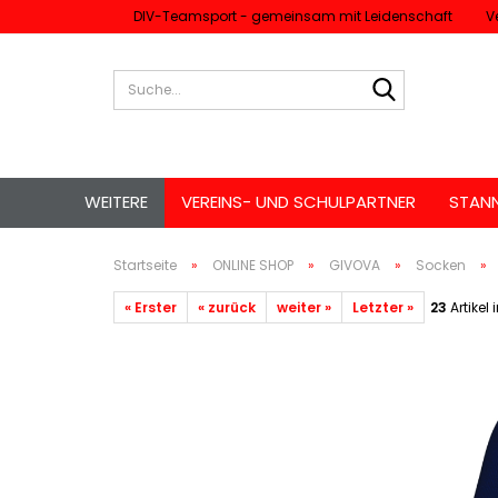
DIV-Teamsport - gemeinsam mit Leidenschaft
V
Suche...
WEITERE
VEREINS- UND SCHULPARTNER
STAN
Startseite
»
ONLINE SHOP
»
GIVOVA
»
Socken
»
« Erster
« zurück
weiter »
Letzter »
23
Artikel 