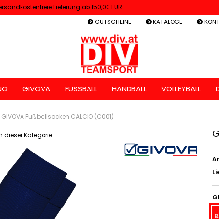
ersandkostenfreie Lieferung ab 150,00 EUR
GUTSCHEINE
KATALOGE
KONT
NO
GIVOVA
FUSSBALL
HANDBALL
VOLLEYBALL
GIVOVA Fußballsocken CALCIO (C001)
G
in dieser Kategorie
Ar
Li
G
B