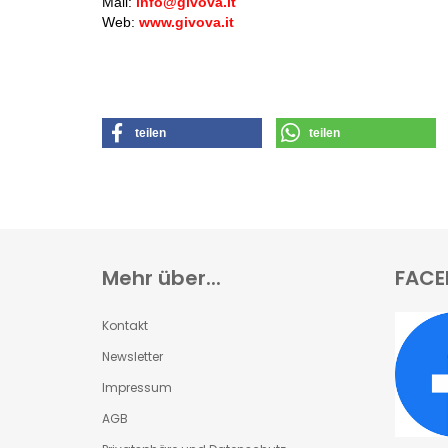
Mail:
info@givova.it
Web:
www.givova.it
teilen
teilen
Mehr über...
FACE
Kontakt
Newsletter
Impressum
AGB