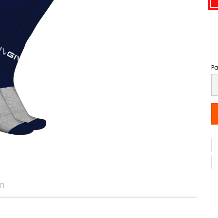
Pa
Pa
n