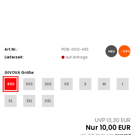
Art.Nr.:
P018-0012-4XS
NEU
-24%
Lieferzeit:
auf Anfrage
GIVOVA Größe:
4XS
3XS
2XS
XS
S
M
L
XL
2XL
3XL
UVP 13,30 EUR
Nur 10,00 EUR