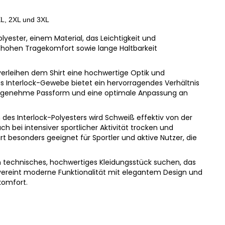
XL, 2XL und 3XL
lyester, einem Material, das Leichtigkeit und
t hohen Tragekomfort sowie lange Haltbarkeit
 verleihen dem Shirt eine hochwertige Optik und
s Interlock-Gewebe bietet ein hervorragendes Verhältnis
e angenehme Passform und eine optimale Anpassung an
des Interlock-Polyesters wird Schweiß effektiv von der
h bei intensiver sportlicher Aktivität trocken und
 besonders geeignet für Sportler und aktive Nutzer, die
 ein technisches, hochwertiges Kleidungsstück suchen, das
 vereint moderne Funktionalität mit elegantem Design und
komfort.