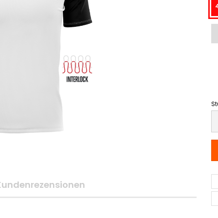
St
St
Kundenrezensionen