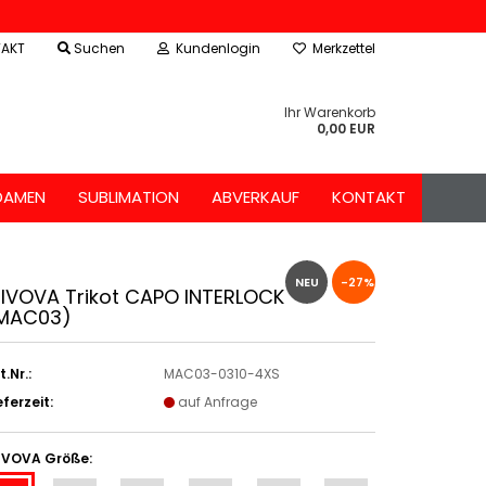
AKT
Suchen
Kundenlogin
Merkzettel
Ihr Warenkorb
0,00 EUR
DAMEN
SUBLIMATION
ABVERKAUF
KONTAKT
NEU
-27%
IVOVA Trikot CAPO INTERLOCK
MAC03)
t.Nr.:
MAC03-0310-4XS
eferzeit:
auf Anfrage
IVOVA Größe: