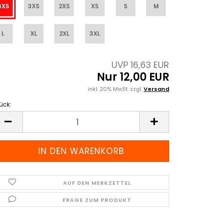
4XS
3XS
2XS
XS
S
M
L
XL
2XL
3XL
UVP 16,63 EUR
Nur 12,00 EUR
inkl. 20% MwSt. zzgl.
Versand
ück:
ück
AUF DEN MERKZETTEL
FRAGE ZUM PRODUKT