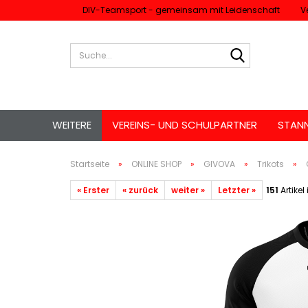
DIV-Teamsport - gemeinsam mit Leidenschaft
V
Suche...
WEITERE
VEREINS- UND SCHULPARTNER
STAN
Startseite
»
ONLINE SHOP
»
GIVOVA
»
Trikots
»
« Erster
« zurück
weiter »
Letzter »
151
Artikel