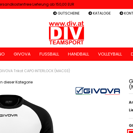
ersandkostenfreie Lieferung ab 150,00 EUR
GUTSCHEINE
KATALOGE
KONT
NO
GIVOVA
FUSSBALL
HANDBALL
VOLLEYBALL
GIVOVA Trikot CAPO INTERLOCK (MAC03)
G
 in dieser Kategorie
(
Ar
Li
G