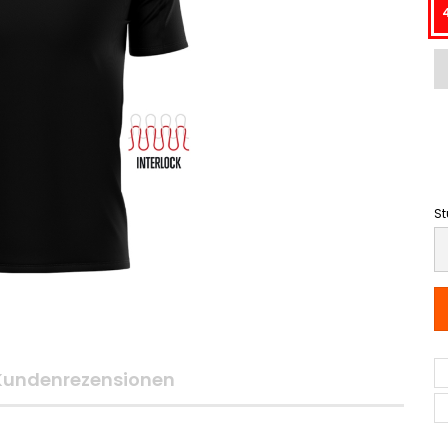
St
St
Kundenrezensionen