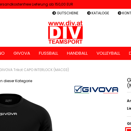
ersandkostenfreie Lieferung ab 150,00 EUR
GUTSCHEINE
KATALOGE
KONT
NO
GIVOVA
FUSSBALL
HANDBALL
VOLLEYBALL
GIVOVA Trikot CAPO INTERLOCK (MAC03)
G
 in dieser Kategorie
(
Ar
Li
G