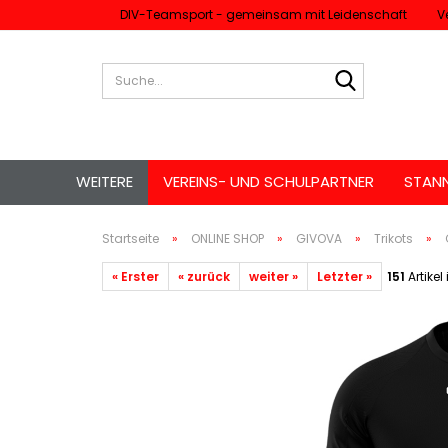
DIV-Teamsport - gemeinsam mit Leidenschaft
V
Suche...
WEITERE
VEREINS- UND SCHULPARTNER
STAN
Startseite
»
ONLINE SHOP
»
GIVOVA
»
Trikots
»
« Erster
« zurück
weiter »
Letzter »
151
Artikel