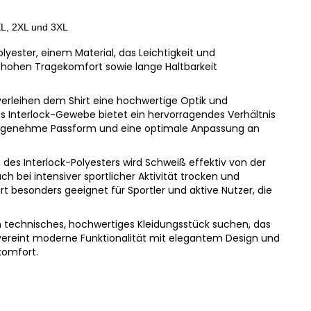
XL, 2XL und 3XL
lyester, einem Material, das Leichtigkeit und
t hohen Tragekomfort sowie lange Haltbarkeit
 verleihen dem Shirt eine hochwertige Optik und
s Interlock-Gewebe bietet ein hervorragendes Verhältnis
e angenehme Passform und eine optimale Anpassung an
des Interlock-Polyesters wird Schweiß effektiv von der
h bei intensiver sportlicher Aktivität trocken und
 besonders geeignet für Sportler und aktive Nutzer, die
 ein technisches, hochwertiges Kleidungsstück suchen, das
 vereint moderne Funktionalität mit elegantem Design und
komfort.