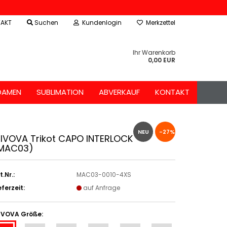
AKT
Suchen
Kundenlogin
Merkzettel
Ihr Warenkorb
0,00 EUR
DAMEN
SUBLIMATION
ABVERKAUF
KONTAKT
NEU
-27%
IVOVA Trikot CAPO INTERLOCK
MAC03)
t.Nr.:
MAC03-0010-4XS
eferzeit:
auf Anfrage
IVOVA Größe: