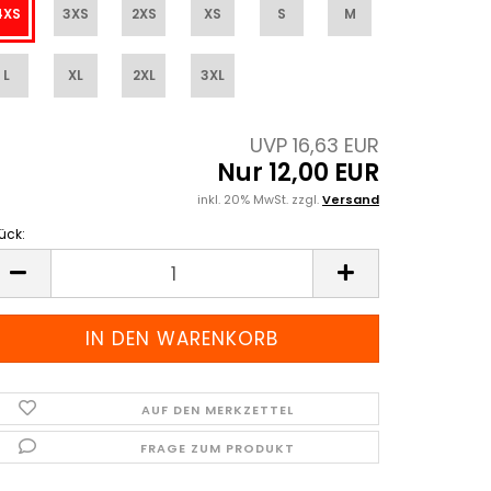
4XS
3XS
2XS
XS
S
M
L
XL
2XL
3XL
UVP 16,63 EUR
Nur 12,00 EUR
inkl. 20% MwSt. zzgl.
Versand
ück:
ück
AUF DEN MERKZETTEL
FRAGE ZUM PRODUKT