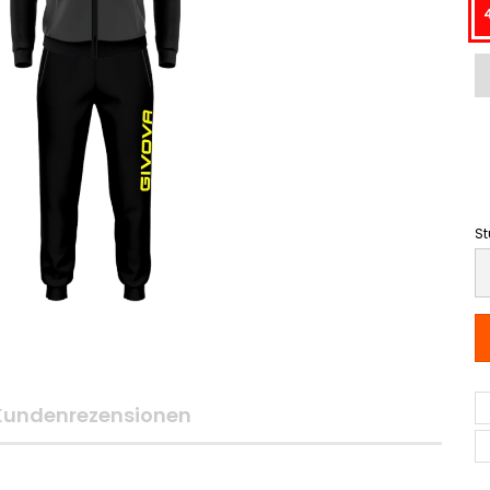
St
St
Kundenrezensionen