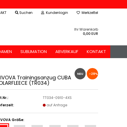
AKT
Suchen
Kundenlogin
Merkzettel
Ihr Warenkorb
0,00 EUR
DAMEN
SUBLIMATION
ABVERKAUF
KONTAKT
NEU
-28%
IVOVA Trainingsanzug CUBA
OLARFLEECE (TR034)
t.Nr.:
TT034-0910-4XS
eferzeit:
auf Anfrage
IVOVA Größe: