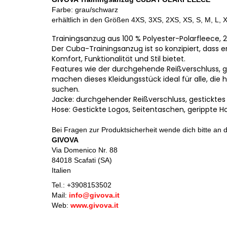
Farbe: grau/schwarz
erhältlich in den Größen 4XS, 3XS, 2XS, XS, S, M, L,
Trainingsanzug aus 100 % Polyester-Polarfleece, 
Der Cuba-Trainingsanzug ist so konzipiert, dass er 
Komfort, Funktionalität und Stil bietet.
Features wie der durchgehende Reißverschluss, g
machen dieses Kleidungsstück ideal für alle, di
suchen.
Jacke: durchgehender Reißverschluss, gesticktes
Hose: Gestickte Logos, Seitentaschen, gerippte
Bei Fragen zur Produktsicherheit wende dich bitte an d
GIVOVA
Via Domenico Nr. 88
84018 Scafati (SA)
Italien
Tel.: +
3908153502
Mail:
info@givova.it
Web:
www.givova.it