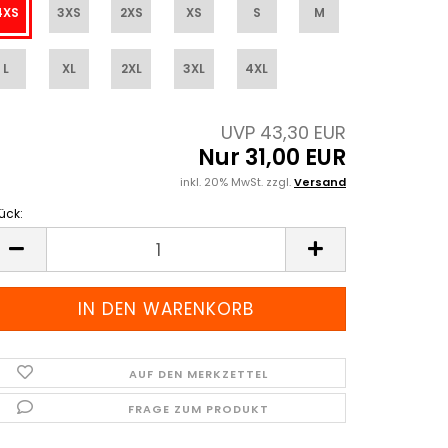
4XS
3XS
2XS
XS
S
M
L
XL
2XL
3XL
4XL
UVP 43,30 EUR
Nur 31,00 EUR
inkl. 20% MwSt. zzgl.
Versand
ück:
ück
AUF DEN MERKZETTEL
FRAGE ZUM PRODUKT