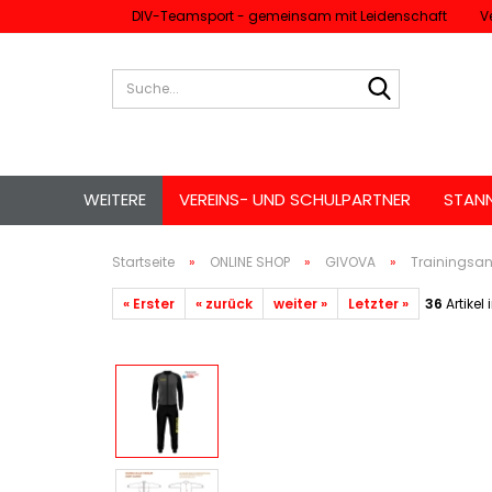
DIV-Teamsport - gemeinsam mit Leidenschaft
V
Suche...
WEITERE
VEREINS- UND SCHULPARTNER
STAN
Startseite
»
ONLINE SHOP
»
GIVOVA
»
Trainingsa
« Erster
« zurück
weiter »
Letzter »
36
Artikel