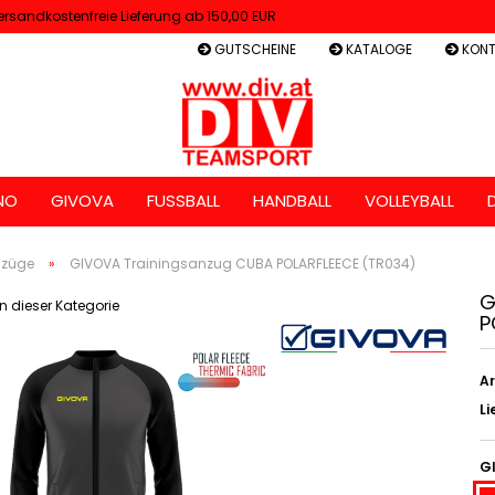
ersandkostenfreie Lieferung ab 150,00 EUR
GUTSCHEINE
KATALOGE
KONT
NO
GIVOVA
FUSSBALL
HANDBALL
VOLLEYBALL
nzüge
»
GIVOVA Trainingsanzug CUBA POLARFLEECE (TR034)
G
 in dieser Kategorie
P
Ar
Li
G