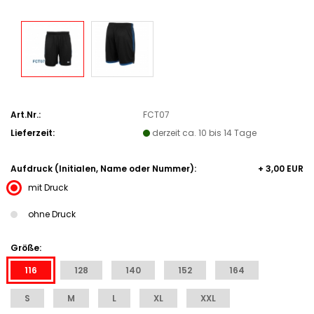
Art.Nr.:
FCT07
Lieferzeit:
derzeit ca. 10 bis 14 Tage
Aufdruck (Initialen, Name oder Nummer):
+ 3,00 EUR
mit Druck
ohne Druck
Größe:
116
128
140
152
164
S
M
L
XL
XXL