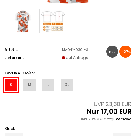
Art.Nr.:
MA041-0301-S
NEU
-27%
Lieferzeit:
auf Anfrage
GIVOVA Größe:
S
M
L
XL
UVP 23,30 EUR
Nur 17,00 EUR
inkl. 20% MwSt. zzgl.
Versand
Stück:
Stück