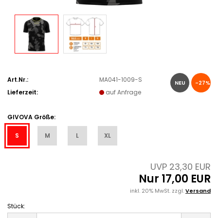
Art.Nr.:
MA041-1009-S
NEU
-27%
Lieferzeit:
auf Anfrage
GIVOVA Größe:
S
M
L
XL
UVP 23,30 EUR
Nur 17,00 EUR
inkl. 20% MwSt. zzgl.
Versand
Stück:
Stück