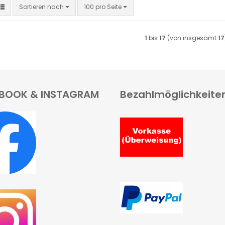
Sortieren nach
pro Seite
Sortieren nach
100 pro Seite
1
bis
17
(von insgesamt
17
BOOK & INSTAGRAM
Bezahlmöglichkeite