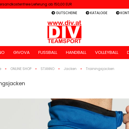
ersandkostenfreie Lieferung ab 150,00 EUR
GUTSCHEINE
KATALOGE
KONT
NO
GIVOVA
FUSSBALL
HANDBALL
VOLLEYBALL
e
»
ONLINE SHOP
»
STANNO
»
Jacken
»
Trainingsjacken
ingsjacken