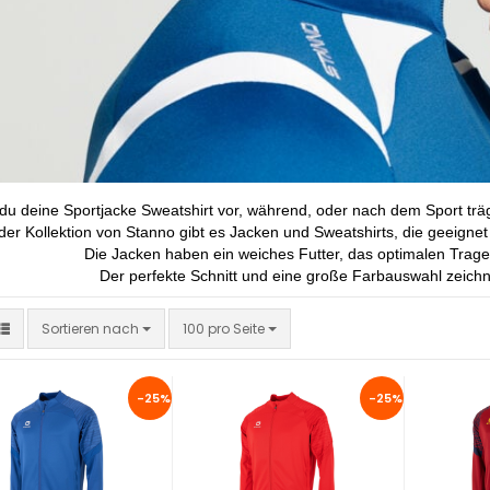
du deine Sportjacke Sweatshirt vor, während, oder nach dem Sport träg
 der Kollektion von Stanno gibt es Jacken und Sweatshirts, die geeig
Die Jacken haben ein weiches Futter, das optimalen Trage
Der perfekte Schnitt und eine große Farbauswahl zeich
Sortieren nach
pro Seite
Sortieren nach
100 pro Seite
-25%
-25%