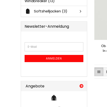
Windbreaker (13)
Softshelljacken (3)
Newsletter-Anmeldung
WEITER
Ob 
E-
ZUR
Mail
In
NEWSLETTER-
ANMELDUNG
ANMELDEN
Angebote