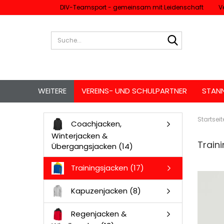
DIV-Teamsport - gemeinsam mit Leidenschaft
V
Suche...
WEITERE
VEREINS- UND SCHULPARTNER
STAN
Startseit
Coachjacken,
Winterjacken &
Train
Übergangsjacken (14)
Trainingsjacken (17)
Kapuzenjacken (8)
Regenjacken &