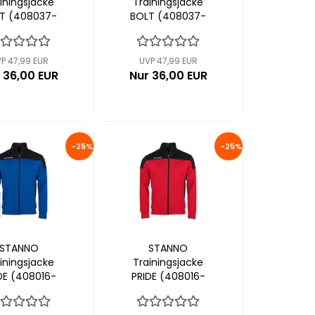
iningsjacke
Trainingsjacke
T (408037-
BOLT (408037-
8300)
8400)
P 47,99 EUR
UVP 47,99 EUR
 36,00 EUR
Nur 36,00 EUR
-25%
-25%
STANNO
STANNO
iningsjacke
Trainingsjacke
DE (408016-
PRIDE (408016-
5800)
6800)