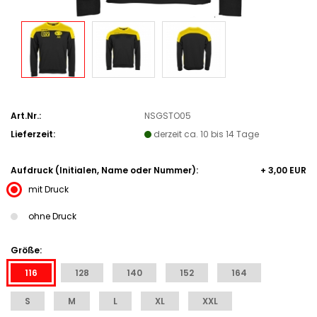
Art.Nr.:
NSGSTO05
Lieferzeit:
derzeit ca. 10 bis 14 Tage
Aufdruck (Initialen, Name oder Nummer):
+ 3,00 EUR
mit Druck
ohne Druck
Größe:
116
128
140
152
164
S
M
L
XL
XXL